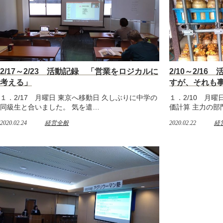
2/17～2/23 活動記録 「営業をロジカルに
2/10～2/1
考える」
すが、それも
１．2/17 月曜日 東京へ移動日 久しぶりに中学の
１．2/10 月
同級生と合いました。 気を遣…
価計算 主力の部
2020.02.24
経営全般
2020.02.22
経