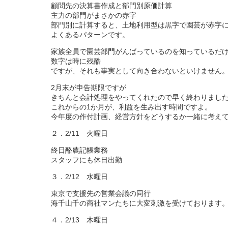
顧問先の決算書作成と部門別原価計算
主力の部門がまさかの赤字
部門別に計算すると、土地利用型は黒字で園芸が赤字
よくあるパターンです。
家族全員で園芸部門がんばっているのを知っているだ
数字は時に残酷
ですが、それも事実として向き合わないといけません
2月末が申告期限ですが
きちんと会計処理をやってくれたので早く終わりまし
これからの1か月が、利益を生み出す時間ですよ。
今年度の作付計画、経営方針をどうするか一緒に考え
２．2/11 火曜日
終日酪農記帳業務
スタッフにも休日出勤
３．2/12 水曜日
東京で支援先の営業会議の同行
海千山千の商社マンたちに大変刺激を受けております
４．2/13 木曜日