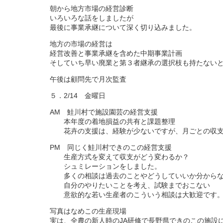
朝から地方市場の経営診断
いろいろな話をしましたが
最後に事業承継について深く切り込みました。
地方の市場の経営は
経営改善と事業承継を含めた中期事業計画
そしていち早い廃業と第３者継承の選択枝も持たない
午後は顧問先で月次監査
５．2/14 金曜日
AM 鮭川村で施設園芸の経営支援
本年度の着地損益の共有と課題整理
花卉の支援は、経験が少ないですが、月ごとの収支
PM 同じく鮭川村できのこの経営支援
生産方式を変えて収支がどう変わるか？
シュミレーションをしました。
多くの相談は過去のことやどうしていいか分からな
自分のやりたいことを考え、試験までおこない
意欲的な若い生産者のこういう相談は大歓迎です
写真はなめこの生産現場
実は、全農の新人時のJA研修で長野県できのこの施設