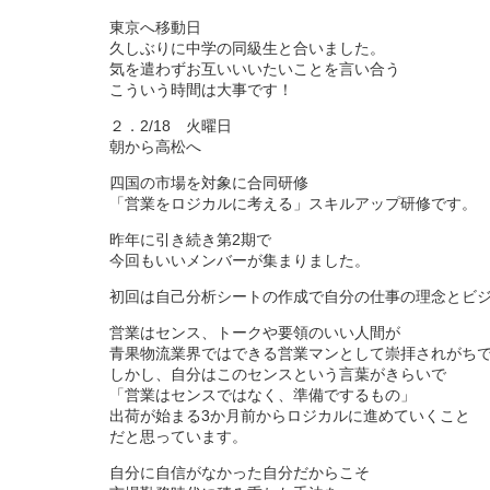
東京へ移動日
久しぶりに中学の同級生と合いました。
気を遣わずお互いいいたいことを言い合う
こういう時間は大事です！
２．2/18 火曜日
朝から高松へ
四国の市場を対象に合同研修
「営業をロジカルに考える」スキルアップ研修です。
昨年に引き続き第2期で
今回もいいメンバーが集まりました。
初回は自己分析シートの作成で自分の仕事の理念とビ
営業はセンス、トークや要領のいい人間が
青果物流業界ではできる営業マンとして崇拝されがち
しかし、自分はこのセンスという言葉がきらいで
「営業はセンスではなく、準備でするもの」
出荷が始まる3か月前からロジカルに進めていくこと
だと思っています。
自分に自信がなかった自分だからこそ