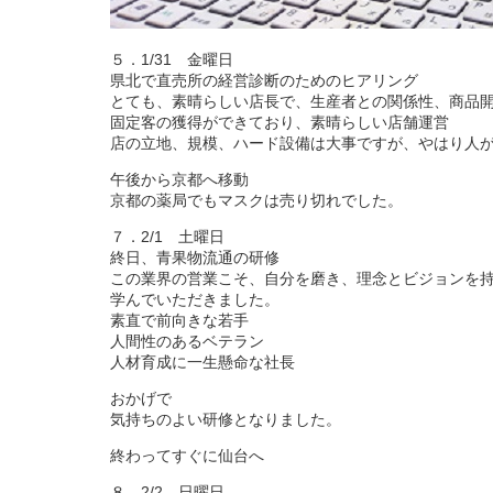
５．1/31 金曜日
県北で直売所の経営診断のためのヒアリング
とても、素晴らしい店長で、生産者との関係性、商品
固定客の獲得ができており、素晴らしい店舗運営
店の立地、規模、ハード設備は大事ですが、やはり人
午後から京都へ移動
京都の薬局でもマスクは売り切れでした。
７．2/1 土曜日
終日、青果物流通の研修
この業界の営業こそ、自分を磨き、理念とビジョンを
学んでいただきました。
素直で前向きな若手
人間性のあるベテラン
人材育成に一生懸命な社長
おかげで
気持ちのよい研修となりました。
終わってすぐに仙台へ
８．2/2 日曜日