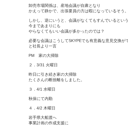
卸売市場関係は、産地会議が自粛となり
かえって静かで、出張要員の方は暇になっているそう
しかし、逆にいうと、会議がなくてもすんでいるとい
今まであまりにも
やらなくてもいい会議が多かったのでは？
必要な会議はこうしてSKYPEでも有意義な意見交換が
と社長より一言
PM 家の大掃除
２．3/31 火曜日
昨日に引き続き家の大掃除
たくさんの断捨離をしました。
３．4/1 水曜日
秋保にて内勤
４．4/2 木曜日
岩手県大船渡へ
事業計画の作成支援に