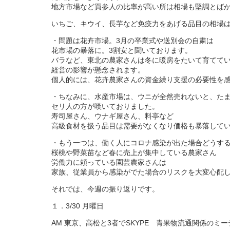
地方市場など買参人の比率が高い所は相場も堅調とば
いちご、キウイ、長芋など免疫力をあげる品目の相場
・問題は花卉市場。3月の卒業式や送別会の自粛は
花市場の暴落に。3割安と聞いております。
バラなど、東北の農家さんは冬に暖房をたいて育てて
経営の影響が懸念されます。
個人的には、花卉農家さんの資金繰り支援の必要性を
・ちなみに、水産市場は、ウニが全然売れないと、た
セリ人の方が嘆いておりました。
寿司屋さん、ウナギ屋さん、料亭など
高級食材を扱う品目は需要がなくなり価格も暴落して
・もう一つは、働く人にコロナ感染が出た場合どうす
桜桃や野菜苗など春に売上が集中している農家さん
労働力に頼っている園芸農家さんは
家族、従業員から感染がでた場合のリスクを大変心配
それでは、今週の振り返りです。
１．3/30 月曜日
AM 東京、高松と3者でSKYPE 青果物流通関係のミ