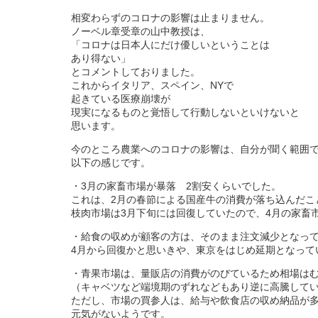
相変わらずのコロナの影響は止まりません。
ノーベル章受章の山中教授は、
「コロナは日本人にだけ優しいということは
あり得ない」
とコメントしておりました。
これからイタリア、スペイン、NYで
起きている医療崩壊が
現実になるものと覚悟して行動しないといけないと
思います。
今のところ農業へのコロナの影響は、自分が聞く範囲
以下の感じです。
・3月の家畜市場が暴落 2割安くらいでした。
これは、2月の春節による国産牛の消費が落ち込んだこ
枝肉市場は3月下旬には回復していたので、4月の家畜
・給食の収めが顧客の方は、そのまま注文減少となっ
4月から回復かと思いきや、東京をはじめ延期となって
・青果市場は、量販店の消費がのびているため相場は
（キャベツなど端境期のずれなどもあり逆に高騰して
ただし、市場の買参人は、給与や飲食店の収め納品が
元気がないようです。