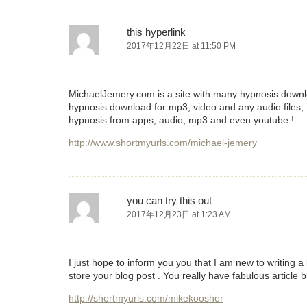
this hyperlink
2017年12月22日 at 11:50 PM
MichaelJemery.com is a site with many hypnosis downlo
hypnosis download for mp3, video and any audio files
hypnosis from apps, audio, mp3 and even youtube !
http://www.shortmyurls.com/michael-jemery
you can try this out
2017年12月23日 at 1:23 AM
I just hope to inform you you that I am new to writing 
store your blog post . You really have fabulous article bl
http://shortmyurls.com/mikekoosher