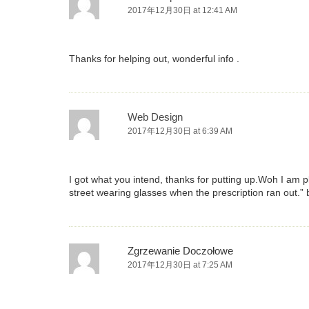
2017年12月30日 at 12:41 AM
Thanks for helping out, wonderful info .
Web Design
2017年12月30日 at 6:39 AM
I got what you intend, thanks for putting up.Woh I am p
street wearing glasses when the prescription ran out.”
Zgrzewanie Doczołowe
2017年12月30日 at 7:25 AM