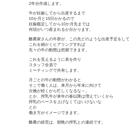
2年分作成します。
牛が妊娠してから出産するまで
10か月と10日かかるので
妊娠鑑定してから10か月先までは
何頭がいつ産まれるか分かります。
酪農家さんの牛群が、この先どのような出産予定をし
これを細かくヒアリングすれば
先々の牛の動態は把握できます。
これを見えるように表を作り
スタッフ全員で
ミーティングで共有します。
月ごとの牛の動態がわかると
そこで働く人は、来月から年末に向けて
分娩が続くから忙しくなるな～。
とか、搾乳牛が来年の春以降は増えていくから
搾乳のペースを上げなくてはいけないな
とか
働き方がイメージできます。
酪農の経営は、朝晩の搾乳との連続です。