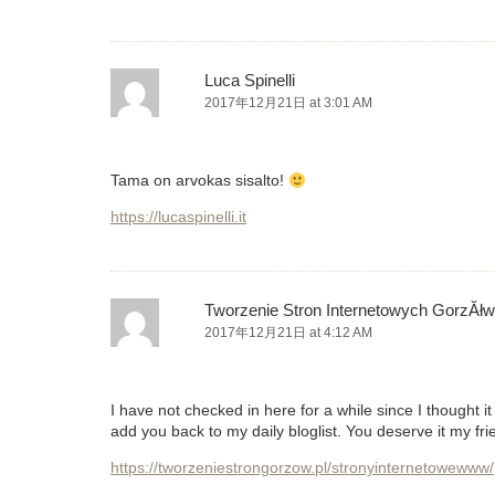
Luca Spinelli
2017年12月21日 at 3:01 AM
Tama on arvokas sisalto!
https://lucaspinelli.it
Tworzenie Stron Internetowych GorzĂłw
2017年12月21日 at 4:12 AM
I have not checked in here for a while since I thought it 
add you back to my daily bloglist. You deserve it my fr
https://tworzeniestrongorzow.pl/stronyinternetowewww/