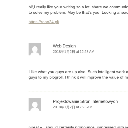
hi!,I really like your writing so a lot! share we commun
to solve my problem. May be that’s you! Looking ahead
https://roan24.pl/
Web Design
2018年1月2日 at 12:58 AM
I like what you guys are up also. Such intelligent work
guys to my blogroll. I think it will improve the value of m
Projektowanie Stron Internetowych
2018年1月2日 at 7:23 AM
Great – I should certainly pronounce, impressed with yo