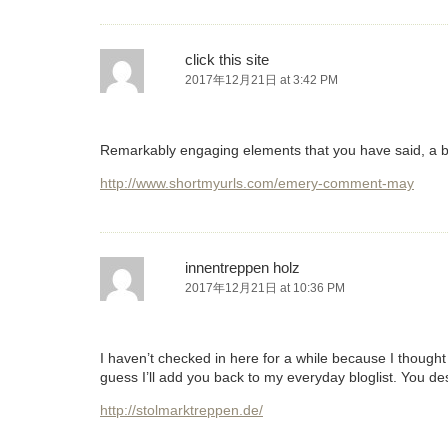
click this site
2017年12月21日 at 3:42 PM
Remarkably engaging elements that you have said, a b
http://www.shortmyurls.com/emery-comment-may
innentreppen holz
2017年12月21日 at 10:36 PM
I haven’t checked in here for a while because I thought i
guess I’ll add you back to my everyday bloglist. You de
http://stolmarktreppen.de/