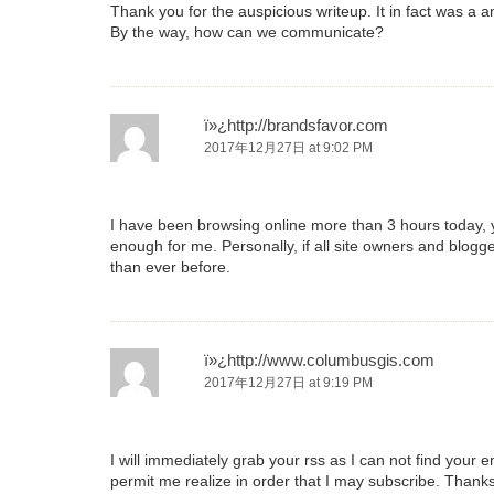
Thank you for the auspicious writeup. It in fact was 
By the way, how can we communicate?
ï»¿http://brandsfavor.com
2017年12月27日 at 9:02 PM
I have been browsing online more than 3 hours today, yet
enough for me. Personally, if all site owners and blogg
than ever before.
ï»¿http://www.columbusgis.com
2017年12月27日 at 9:19 PM
I will immediately grab your rss as I can not find your 
permit me realize in order that I may subscribe. Thanks