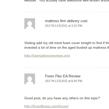
website . You actually have awesome well written articl
mattress firm delivery cost
2017年12月20日 at 3:22 PM
Visiting add my old mind foam cover tonight to find if t
invested a lot of time on the aged busted up mattress t
http://topmattressreviews.org/
Forex Flex EA Review
2017年12月20日 at 8:40 PM
Good post, do you have any others on this topic?
http://forexflexea.com/forum/