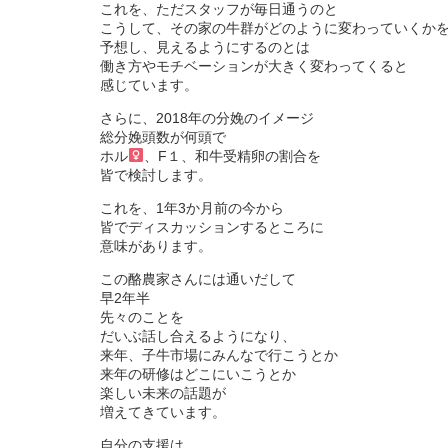
これを、ただスタッフが毎日通うのと
こうして、その家の牛群がどのように変わっていくか
予想し、見えるようにするのとは
働き方やモチベーションが大きく変わってくると
感じています。
さらに、2018年の分娩のイメージ
総分娩頭数が何頭で
ホル
、F１、和牛受精卵の割合を
皆で検討します。
これを、1年3か月前の今から
皆でディスカッションするところに
意味があります。
この酪農家さんには通いだして
早2年半
先々のことを
だいぶ話し合えるようになり、
来年、子牛市場にみんなで行こうとか
来年の研修はどこにいこうとか
楽しい未来の話題が
増えてきています。
自分の支援は、