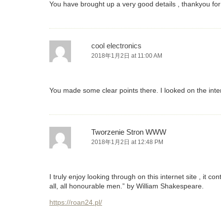
You have brought up a very good details , thankyou for
cool electronics
2018年1月2日 at 11:00 AM
You made some clear points there. I looked on the inter
Tworzenie Stron WWW
2018年1月2日 at 12:48 PM
I truly enjoy looking through on this internet site , it
all, all honourable men.” by William Shakespeare.
https://roan24.pl/