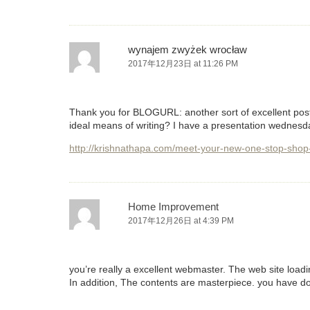
wynajem zwyżek wrocław
2017年12月23日 at 11:26 PM
Thank you for BLOGURL: another sort of excellent post.
ideal means of writing? I have a presentation wednesda
http://krishnathapa.com/meet-your-new-one-stop-shop-
Home Improvement
2017年12月26日 at 4:39 PM
you’re really a excellent webmaster. The web site loading
In addition, The contents are masterpiece. you have done