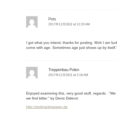
Pets
2017年12月28日 at 12:20 AM
I got what you intend, thanks for posting .Woh I am luc
come with age. Sometimes age just shows up by itself
Treppenbau Polen
2017年12月28日 at 3:18 AM
Enjoyed examining this, very good stuff, regards . “We swal
we find bitter.” by Denis Diderot.
http://stolmarktreppen.de