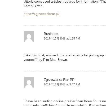
Utterly composed articles, regards for information. “T
Karen Blixen.
https://zgrzewanierur.pl/
Business
2017年12月30日 at 1:25 PM
I like this post, enjoyed this one regards for putting u
yourself.” by Rita Mae Brown.
Zgrzewarka Rur PP
2017年12月30日 at 3:47 PM
I have been surfing on-line greater than three hours now
pretty price sufficient for me. In my opinion, if all w