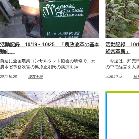
活動記録 10/19～10/25 「農政改革の基本
活動記録 10/
動向」
経営革新」
前週に全国農業コンサルタント協会の研修で、元
今週は、卸売市
農水省事務次官の奥原正明氏の講演を拝…
の中で経営を大
2020.10.28
経営全般
2020.10.28
経