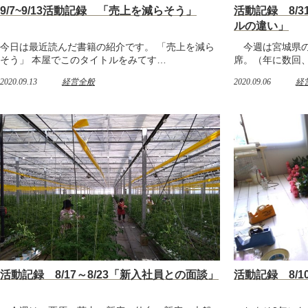
9/7~9/13活動記録 「売上を減らそう」
活動記録 8/3
ルの違い」
今日は最近読んだ書籍の紹介です。 「売上を減ら
今週は宮城県の
そう」 本屋でこのタイトルをみてす…
席。（年に数回
2020.09.13
経営全般
2020.09.06
経
活動記録 8/17～8/23「新入社員との面談」
活動記録 8/1