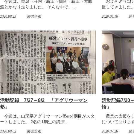
今週は、栗原→荘内→新庄→仙台→新庄→大船
およそ3年にわ
渡とかなり走りました。 そんな中で、…
援してきました
2020.08.23
経営全般
2020.08.16
経
活動記録 7/27～8/2 「アグリウーマン
活動記録7/20
塾」
悟」
今週は、山形県アグリウーマン塾の4期目がスタ
農業の支援をし
ートしました。 2名の1期生の講演…
について回ります
2020.08.02
経営全般
2020.07.26
経