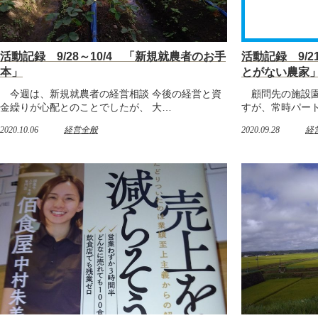
活動記録 9/28～10/4 「新規就農者のお手
活動記録 9/2
本」
とがない農家
今週は、新規就農者の経営相談 今後の経営と資
顧問先の施設園
金繰りが心配とのことでしたが、 大…
すが、常時パート
2020.10.06
経営全般
2020.09.28
経