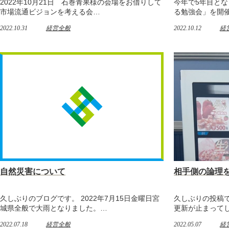
2022年10月21日 石巻青果様の会場をお借りして
今年で5年目と
市場流通ビジョンを考える会…
る勉強会」を開催
2022.10.31
経営全般
2022.10.12
経
自然災害について
相手側の論理
久しぶりのブログです。 2022年7月15日金曜日宮
久しぶりの投稿
城県全般で大雨となりました。…
更新が止まってし
2022.07.18
経営全般
2022.05.07
経