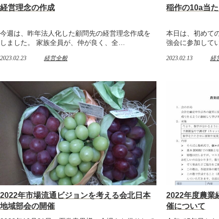
経営理念の作成
稲作の10a当
今週は、昨年法人化した顧問先の経営理念作成を
本日は、初めての
しました。 家族全員が、仲が良く、全…
強会に参加して
2023.02.23
経営全般
2023.02.13
経
2022年市場流通ビジョンを考える会北日本
2022年度農
地域部会の開催
催について