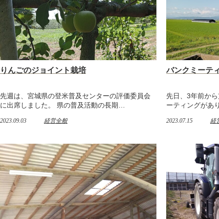
りんごのジョイント栽培
バンクミーテ
先週は、宮城県の登米普及センターの評価委員会
先日、3年前から
に出席しました。 県の普及活動の長期…
ーティングがあり
2023.09.03
経営全般
2023.07.15
経