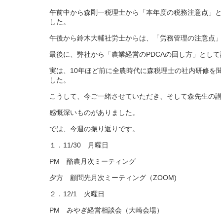
午前中から森剛一税理士から「本年度の税務注意点」
した。
午後から鈴木大輔社労士からは、「労務管理の注意点」
最後に、弊社から「農業経営のPDCAの回し方」とし
実は、10年ほど前に全農時代に森税理士の社内研修を
した。
こうして、今ご一緒させていただき、そして森先生の
感慨深いものがありました。
では、今週の振り返りです。
１．11/30 月曜日
PM 酪農月次ミーティング
夕方 顧問先月次ミーティング（ZOOM)
２．12/1 火曜日
PM みやぎ経営相談会（大崎会場）