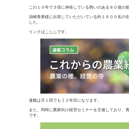
この１０年で３倍に伸長している勢いのある８０億の
須崎青果様に出荷していただいている約１６００名の
した。
リンクは
こちら
です。
連載は月１回でもう２年目になります。
また、同時に農家向け経営セミナーを主催しており、
です。